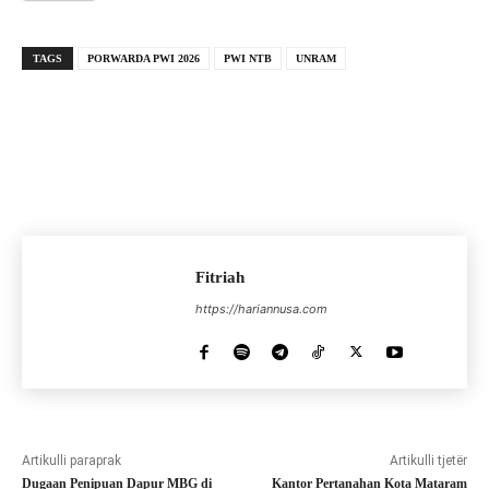
TAGS
PORWARDA PWI 2026
PWI NTB
UNRAM
Fitriah
https://hariannusa.com
Artikulli paraprak
Artikulli tjetër
Dugaan Penipuan Dapur MBG di
Kantor Pertanahan Kota Mataram