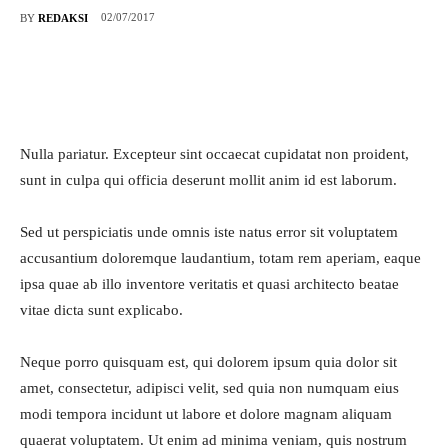
02/07/2017
BY
REDAKSI
Nulla pariatur. Excepteur sint occaecat cupidatat non proident,
sunt in culpa qui officia deserunt mollit anim id est laborum.
Sed ut perspiciatis unde omnis iste natus error sit voluptatem
accusantium doloremque laudantium, totam rem aperiam, eaque
ipsa quae ab illo inventore veritatis et quasi architecto beatae
vitae dicta sunt explicabo.
Neque porro quisquam est, qui dolorem ipsum quia dolor sit
amet, consectetur, adipisci velit, sed quia non numquam eius
modi tempora incidunt ut labore et dolore magnam aliquam
quaerat voluptatem. Ut enim ad minima veniam, quis nostrum