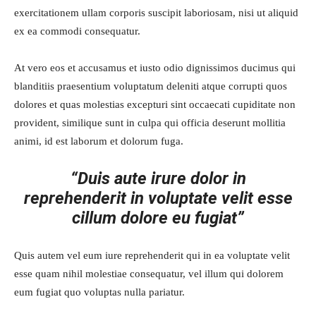
exercitationem ullam corporis suscipit laboriosam, nisi ut aliquid
ex ea commodi consequatur.
At vero eos et accusamus et iusto odio dignissimos ducimus qui
blanditiis praesentium voluptatum deleniti atque corrupti quos
dolores et quas molestias excepturi sint occaecati cupiditate non
provident, similique sunt in culpa qui officia deserunt mollitia
animi, id est laborum et dolorum fuga.
“Duis aute irure dolor in
reprehenderit in voluptate velit esse
cillum dolore eu fugiat”
Quis autem vel eum iure reprehenderit qui in ea voluptate velit
esse quam nihil molestiae consequatur, vel illum qui dolorem
eum fugiat quo voluptas nulla pariatur.