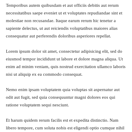
Temporibus autem quibusdam et aut officiis debitis aut rerum
necessitatibus saepe eveniet ut et voluptates repudiandae sint et
molestiae non recusandae. Itaque earum rerum hic tenetur a
sapiente delectus, ut aut reiciendis voluptatibus maiores alias
consequatur aut perferendis doloribus asperiores repellat.
Lorem ipsum dolor sit amet, consectetur adipisicing elit, sed do
eiusmod tempor incididunt ut labore et dolore magna aliqua. Ut
enim ad minim veniam, quis nostrud exercitation ullamco laboris
nisi ut aliquip ex ea commodo consequat.
Nemo enim ipsam voluptatem quia voluptas sit aspernatur aut
odit aut fugit, sed quia consequuntur magni dolores eos qui
ratione voluptatem sequi nesciunt.
Et harum quidem rerum facilis est et expedita distinctio. Nam
libero tempore, cum soluta nobis est eligendi optio cumque nihil