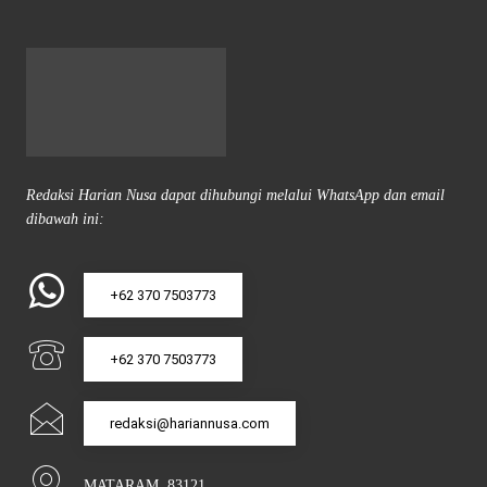
Redaksi Harian Nusa dapat dihubungi melalui WhatsApp dan email
dibawah ini:
+62 370 7503773
+62 370 7503773
redaksi@hariannusa.com
MATARAM, 83121