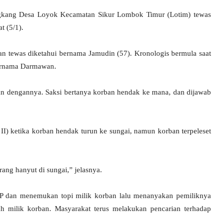
ang Desa Loyok Kecamatan Sikur Lombok Timur (Lotim) tewas
t (5/1).
 tewas diketahui bernama Jamudin (57). Kronologis bermula saat
bernama Darmawan.
n dengannya. Saksi bertanya korban hendak ke mana, dan dijawab
i II) ketika korban hendak turun ke sungai, namun korban terpeleset
ang hanyut di sungai,” jelasnya.
KP dan menemukan topi milik korban lalu menanyakan pemiliknya
ah milik korban. Masyarakat terus melakukan pencarian terhadap