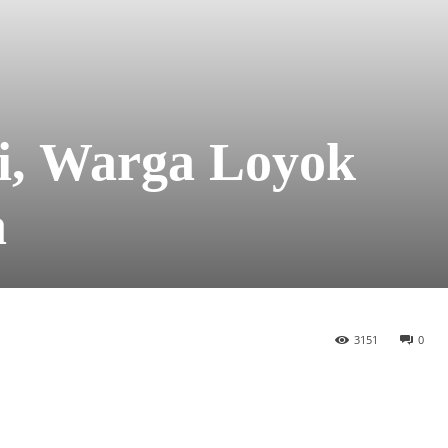
i, Warga Loyok
a
3151
0