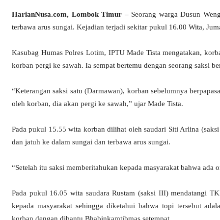
HarianNusa.com, Lombok Timur –
Seorang warga Dusun Wengk
terbawa arus sungai. Kejadian terjadi sekitar pukul 16.00 Wita, Juma
Kasubag Humas Polres Lotim, IPTU Made Tista mengatakan, korban
korban pergi ke sawah. Ia sempat bertemu dengan seorang saksi 
“Keterangan saksi satu (Darmawan), korban sebelumnya berpapasa
oleh korban, dia akan pergi ke sawah,” ujar Made Tista.
Pada pukul 15.55 wita korban dilihat oleh saudari Siti Arlina (saks
dan jatuh ke dalam sungai dan terbawa arus sungai.
“Setelah itu saksi memberitahukan kepada masyarakat bahwa ada or
Pada pukul 16.05 wita saudara Rustam (saksi III) mendatangi T
kepada masyarakat sehingga diketahui bahwa topi tersebut adal
korban dengan dibantu Bhabinkamtibmas setempat.