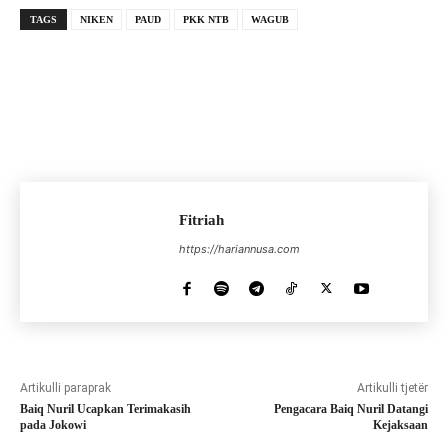
TAGS
NIKEN
PAUD
PKK NTB
WAGUB
Fitriah
https://hariannusa.com
Artikulli paraprak
Artikulli tjetër
Baiq Nuril Ucapkan Terimakasih
Pengacara Baiq Nuril Datangi
pada Jokowi
Kejaksaan