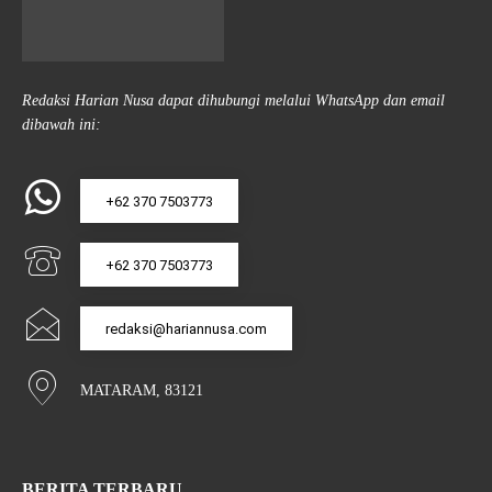
Redaksi Harian Nusa dapat dihubungi melalui WhatsApp dan email
dibawah ini:
+62 370 7503773
+62 370 7503773
redaksi@hariannusa.com
MATARAM, 83121
BERITA TERBARU