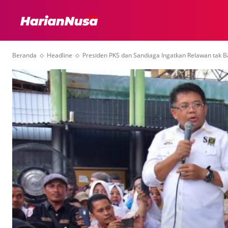
HEADLINE
INTER
Beranda
Headline
Presiden PKS dan Sandiaga Ingatkan Relawan tak Ba