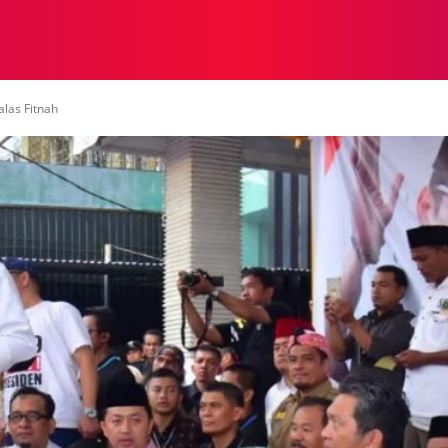
NASIONAL
NASIONAL
NTB
NEWSWIRE
MOR
las Fitnah