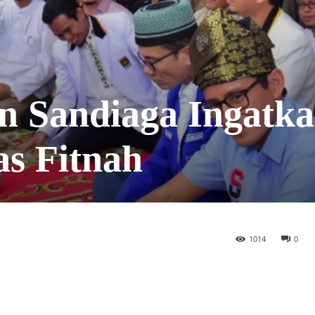
n Sandiaga Ingatk
as Fitnah
1014
0