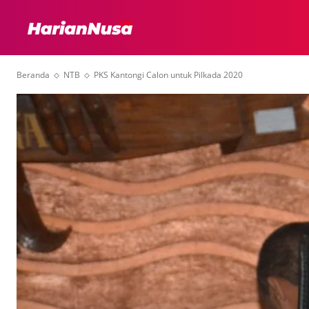
HEADLINE
INTER
Beranda
NTB
PKS Kantongi Calon untuk Pilkada 2020