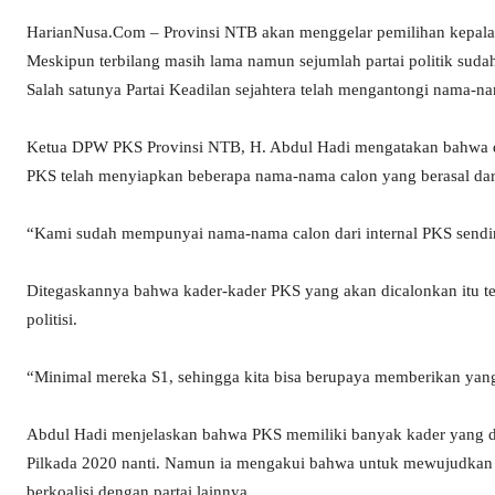
HarianNusa.Com – Provinsi NTB akan menggelar pemilihan kepala 
Meskipun terbilang masih lama namun sejumlah partai politik sud
Salah satunya Partai Keadilan sejahtera telah mengantongi nama-nam
Ketua DPW PKS Provinsi NTB, H. Abdul Hadi mengatakan bahwa da
PKS telah menyiapkan beberapa nama-nama calon yang berasal dari 
“Kami sudah mempunyai nama-nama calon dari internal PKS sendiri
Ditegaskannya bahwa kader-kader PKS yang akan dicalonkan itu 
politisi.
“Minimal mereka S1, sehingga kita bisa berupaya memberikan yang
Abdul Hadi menjelaskan bahwa PKS memiliki banyak kader yang di
Pilkada 2020 nanti. Namun ia mengakui bahwa untuk mewujudkan ha
berkoalisi dengan partai lainnya.