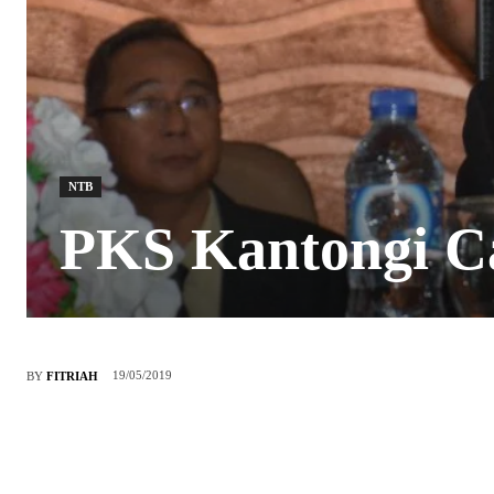
NTB
PKS Kantongi Ca
19/05/2019
BY
FITRIAH