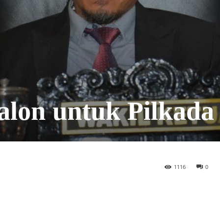
lon untuk Pilkada
1116
0