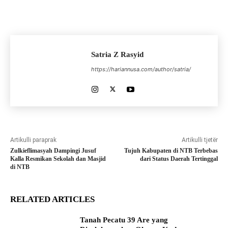
Satria Z Rasyid
https://hariannusa.com/author/satria/
Artikulli paraprak
Artikulli tjetër
Zulkieflimasyah Dampingi Jusuf
Tujuh Kabupaten di NTB Terbebas
Kalla Resmikan Sekolah dan Masjid
dari Status Daerah Tertinggal
di NTB
RELATED ARTICLES
Tanah Pecatu 39 Are yang