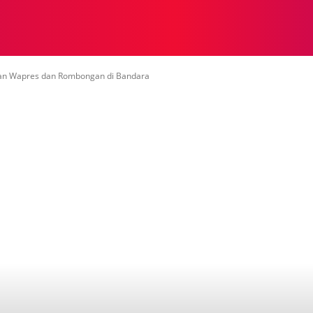
NASIONAL
NASIONAL
NTB
NEWSWIRE
MOR
an Wapres dan Rombongan di Bandara