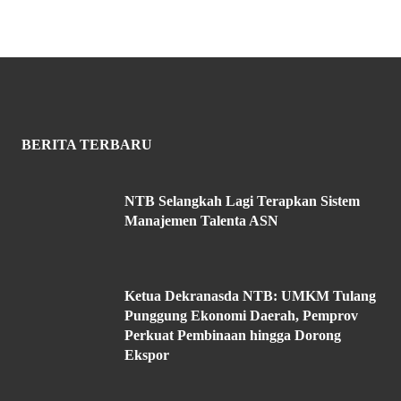
BERITA TERBARU
NTB Selangkah Lagi Terapkan Sistem
Manajemen Talenta ASN
Ketua Dekranasda NTB: UMKM Tulang
Punggung Ekonomi Daerah, Pemprov
Perkuat Pembinaan hingga Dorong
Ekspor
Realisasi Investasi NTB Capai Rp33,73
Triliun, Tembus 51 Persen Target
Tahunan di Semester I 2026