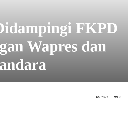
Didampingi FKPD
gan Wapres dan
andara
2023
0