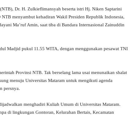
B), Dr. H. Zulkieflimansyah beserta istri Hj. Niken Saptarini
 NTB menyambut kehadiran Wakil Presiden Republik Indonesia,
ndayani Ma’ruf Amin, saat tiba di Bandara Internasional Zainuddin
Abdul Madjid pukul 11.55 WITA, dengan menggunakan pesawat TNI
erintah Provinsi NTB. Tak berselang lama usai menunaikan shalat
sung menuju Universitas Mataram untuk mengikuti agenda
n persnya.
dijadwalkan menghadiri Kuliah Umum di Universitas Mataram.
empa di lingkungan Gontoran, Kelurahan Bertais, Kecamatan