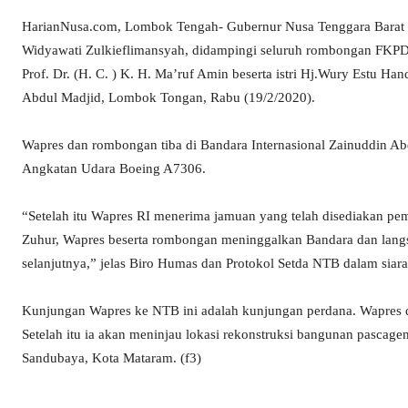
HarianNusa.com, Lombok Tengah- Gubernur Nusa Tenggara Barat (NT
Widyawati Zulkieflimansyah, didampingi seluruh rombongan FKPD
Prof. Dr. (H. C. ) K. H. Ma’ruf Amin beserta istri Hj.Wury Estu Ha
Abdul Madjid, Lombok Tongan, Rabu (19/2/2020).
Wapres dan rombongan tiba di Bandara Internasional Zainuddin 
Angkatan Udara Boeing A7306.
“Setelah itu Wapres RI menerima jamuan yang telah disediakan pem
Zuhur, Wapres beserta rombongan meninggalkan Bandara dan lang
selanjutnya,” jelas Biro Humas dan Protokol Setda NTB dalam siara
Kunjungan Wapres ke NTB ini adalah kunjungan perdana. Wapres 
Setelah itu ia akan meninjau lokasi rekonstruksi bangunan pascag
Sandubaya, Kota Mataram. (f3)