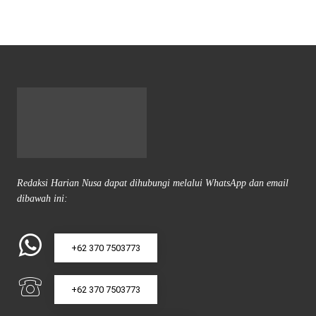
Redaksi Harian Nusa dapat dihubungi melalui WhatsApp dan email
dibawah ini:
+62 370 7503773
+62 370 7503773
redaksi@hariannusa.com
MATARAM, 83121