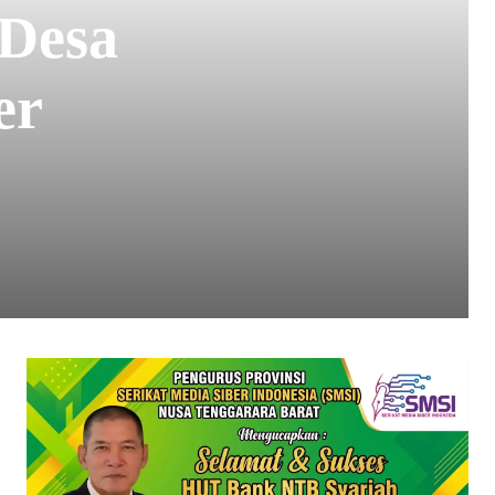
Desa
er