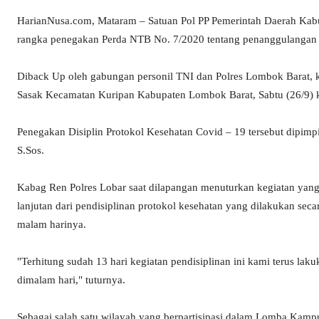
HarianNusa.com, Mataram – Satuan Pol PP Pemerintah Daerah Kabu
rangka penegakan Perda NTB No. 7/2020 tentang penanggulangan 
Diback Up oleh gabungan personil TNI dan Polres Lombok Barat, ke
Sasak Kecamatan Kuripan Kabupaten Lombok Barat, Sabtu (26/9) 
Penegakan Disiplin Protokol Kesehatan Covid – 19 tersebut dipim
S.Sos.
Kabag Ren Polres Lobar saat dilapangan menuturkan kegiatan yang
lanjutan dari pendisiplinan protokol kesehatan yang dilakukan seca
malam harinya.
"Terhitung sudah 13 hari kegiatan pendisiplinan ini kami terus lak
dimalam hari," tuturnya.
Sebagai salah satu wilayah yang berpartisipasi dalam Lomba Kamp