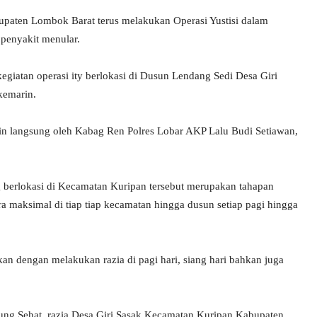
paten Lombok Barat terus melakukan Operasi Yustisi dalam
penyakit menular.
giatan operasi ity berlokasi di Dusun Lendang Sedi Desa Giri
kemarin.
pin langsung oleh Kabag Ren Polres Lobar AKP Lalu Budi Setiawan,
 berlokasi di Kecamatan Kuripan tersebut merupakan tahapan
ra maksimal di tiap tiap kecamatan hingga dusun setiap pagi hingga
ukan dengan melakukan razia di pagi hari, siang hari bahkan juga
ung Sehat, razia Desa Giri Sasak Kecamatan Kuripan Kabupaten