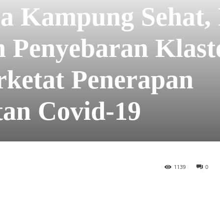
a Kampung Sehat, 
h Penyebaran Klast
rketat Penerapan
tan Covid-19
1139
0