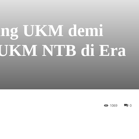
ang UKM demi
 UKM NTB di Era
1069
0