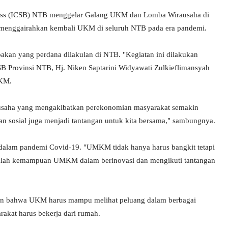
iness (ICSB) NTB menggelar Galang UKM dan Lomba Wirausaha di
menggairahkan kembali UKM di seluruh NTB pada era pandemi.
kan yang perdana dilakulan di NTB. "Kegiatan ini dilakukan
CSB Provinsi NTB, Hj. Niken Saptarini Widyawati Zulkieflimansyah
UKM.
saha yang mengakibatkan perekonomian masyarakat semakin
n sosial juga menjadi tantangan untuk kita bersama," sambungnya.
dalam pandemi Covid-19. "UMKM tidak hanya harus bangkit tetapi
 adalah kemampuan UMKM dalam berinovasi dan mengikuti tantangan
san bahwa UKM harus mampu melihat peluang dalam berbagai
akat harus bekerja dari rumah.