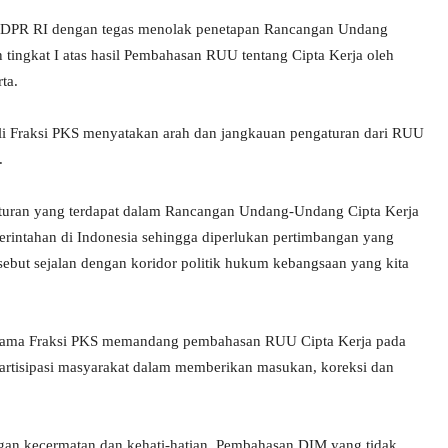
KS) DPR RI dengan tegas menolak penetapan Rancangan Undang
ingkat I atas hasil Pembahasan RUU tentang Cipta Kerja oleh
ta.
i Fraksi PKS menyatakan arah dan jangkauan pengaturan dari RUU
.
gaturan yang terdapat dalam Rancangan Undang-Undang Cipta Kerja
erintahan di Indonesia sehingga diperlukan pertimbangan yang
ebut sejalan dengan koridor politik hukum kebangsaan yang kita
rtama Fraksi PKS memandang pembahasan RUU Cipta Kerja pada
artisipasi masyarakat dalam memberikan masukan, koreksi dan
gan kecermatan dan kehati-hatian. Pembahasan DIM yang tidak