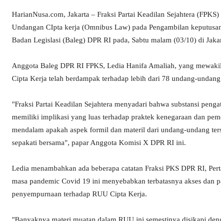
HarianNusa.com, Jakarta – Fraksi Partai Keadilan Sejahtera (FP
Undangan CIpta kerja (Omnibus Law) pada Pengambilan keputusan t
Badan Legislasi (Baleg) DPR RI pada, Sabtu malam (03/10) di Jakar
Anggota Baleg DPR RI FPKS, Ledia Hanifa Amaliah, yang mewakil
Cipta Kerja telah berdampak terhadap lebih dari 78 undang-undang
"Fraksi Partai Keadilan Sejahtera menyadari bahwa substansi pen
memiliki implikasi yang luas terhadap praktek kenegaraan dan pem
mendalam apakah aspek formil dan materil dari undang-undang ters
sepakati bersama", papar Anggota Komisi X DPR RI ini.
Ledia menambahkan ada beberapa catatan Fraksi PKS DPR RI, Pe
masa pandemic Covid 19 ini menyebabkan terbatasnya akses dan p
penyempurnaan terhadap RUU Cipta Kerja.
"Banyaknya materi muatan dalam RUU ini semestinya disikapi den