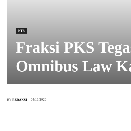
NTB
Fraksi PKS Teg
Omnibus Law Ka
04/10/2020
BY
REDAKSI