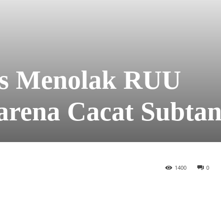
as Menolak RUU
rena Cacat Subtan
1400
0