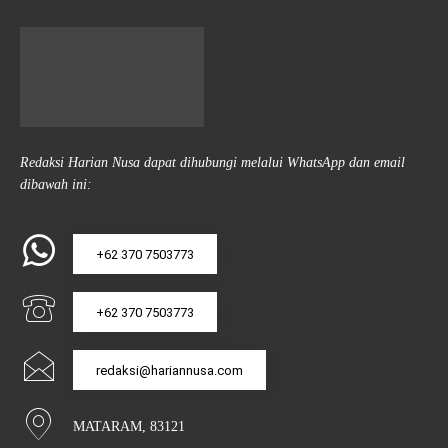
Redaksi Harian Nusa dapat dihubungi melalui WhatsApp dan email
dibawah ini:
+62 370 7503773
+62 370 7503773
redaksi@hariannusa.com
MATARAM, 83121