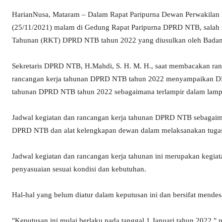
HarianNusa, Mataram – Dalam Rapat Paripurna Dewan Perwakilan R
(25/11/2021) malam di Gedung Rapat Paripurna DPRD NTB, salah s
Tahunan (RKT) DPRD NTB tahun 2022 yang diusulkan oleh Bad
Sekretaris DPRD NTB, H.Mahdi, S. H. M. H., saat membacakan ra
rancangan kerja tahunan DPRD NTB tahun 2022 menyampaikan DP
tahunan DPRD NTB tahun 2022 sebagaimana terlampir dalam lampir
Jadwal kegiatan dan rancangan kerja tahunan DPRD NTB sebagaim
DPRD NTB dan alat kelengkapan dewan dalam melaksanakan tugas
Jadwal kegiatan dan rancangan kerja tahunan ini merupakan kegiat
penyasuaian sesuai kondisi dan kebutuhan.
Hal-hal yang belum diatur dalam keputusan ini dan bersifat men
"Keputusan ini mulai berlaku pada tanggal 1 Januari tahun 2022,"