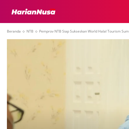
HEADLINE
INTER
Beranda
NTB
Pemprov NTB Siap Sukseskan World Halal Tourism Su