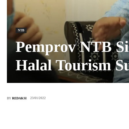
NTB
Pemprov NTB Si
Halal Tourism 
23/01/2022
BY
REDAKSI