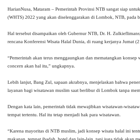
HarianNusa, Mataram – Pemerintah Provinsi NTB sangat siap unt
(WHTS) 2022 yang akan diselenggarakan di Lombok, NTB, pada 
Hal tersebut disampaikan oleh Gubernur NTB, Dr. H. Zulkiefliman
rencana Konferensi Wisata Halal Dunia, di ruang kerjanya Jumat (2
“Pemerintah akan terus menggaungkan dan mematangkan konsep wis
concern akan hal itu,” ungkapnya.
Lebih lanjut, Bang Zul, sapaan akrabnya, menjelaskan bahwa pen
layanan bagi wisatawan muslim saat berlibur di Lombok tanpa memb
Dengan kata lain, pemerintah tidak mewajibkan wisatawan-wisata
tempat tertentu. Hal itu tetap menjadi hak para wisatawan.
“Karena mayoritas di NTB muslim, jadi konsep wisata halal ini t
makanan, tempat ibadah, hotel dan lain-lain, tapi juga tidak akan 