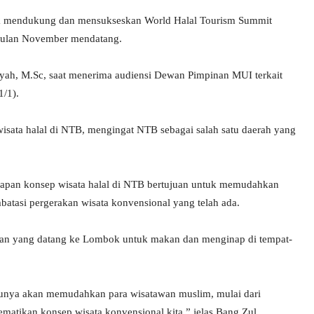
uk mendukung dan mensukseskan World Halal Tourism Summit
bulan November mendatang.
syah, M.Sc, saat menerima audiensi Dewan Pimpinan MUI terkait
1/1).
ata halal di NTB, mengingat NTB sebagai salah satu daerah yang
erapan konsep wisata halal di NTB bertujuan untuk memudahkan
atasi pergerakan wisata konvensional yang telah ada.
wan yang datang ke Lombok untuk makan dan menginap di tempat-
entunya akan memudahkan para wisatawan muslim, mulai dari
mematikan konsep wisata konvensional kita,” jelas Bang Zul.