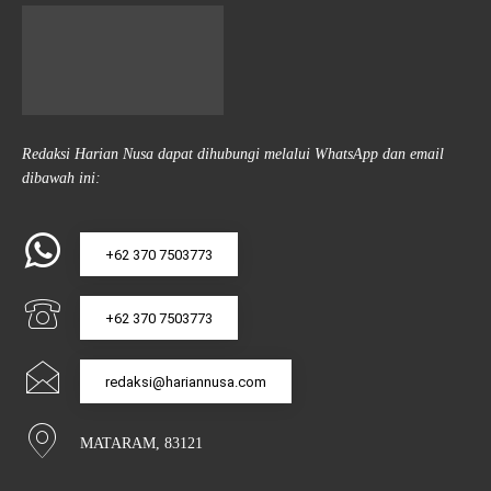
Redaksi Harian Nusa dapat dihubungi melalui WhatsApp dan email
dibawah ini:
+62 370 7503773
+62 370 7503773
redaksi@hariannusa.com
MATARAM, 83121