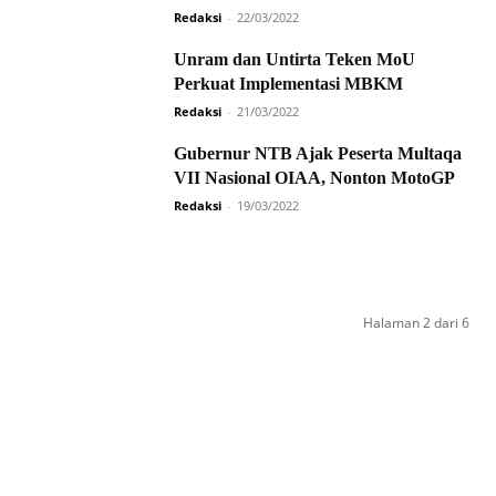
Redaksi
-
22/03/2022
Unram dan Untirta Teken MoU
Perkuat Implementasi MBKM
Redaksi
-
21/03/2022
Gubernur NTB Ajak Peserta Multaqa
VII Nasional OIAA, Nonton MotoGP
Redaksi
-
19/03/2022
Halaman 2 dari 6