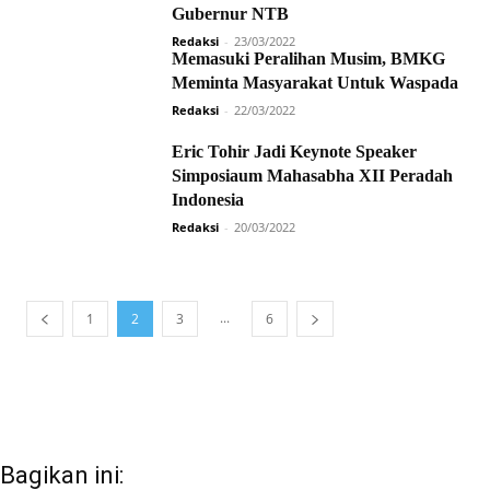
Gubernur NTB
Redaksi
-
23/03/2022
Memasuki Peralihan Musim, BMKG
Meminta Masyarakat Untuk Waspada
Redaksi
-
22/03/2022
Eric Tohir Jadi Keynote Speaker
Simposiaum Mahasabha XII Peradah
Indonesia
Redaksi
-
20/03/2022
...
1
2
3
6
Bagikan ini: