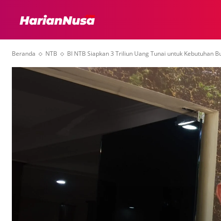
HEADLINE
INTER
Beranda
NTB
BI NTB Siapkan 3 Triliun Uang Tunai untuk Kebutuhan B