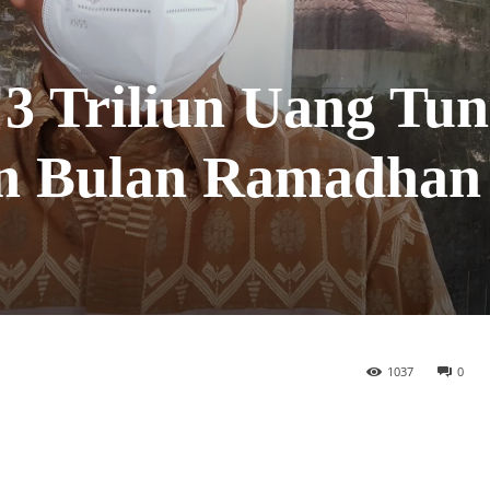
3 Triliun Uang Tun
n Bulan Ramadhan
1037
0