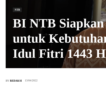
NTB
BI NTB Siapkan 
untuk Kebutuha
Idul Fitri 1443 H
13/04/2022
BY
REDAKSI