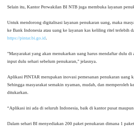
Selain itu, Kantor Perwakilan BI NTB juga membuka layanan penuk
Untuk mendorong digitalisasi layanan penukaran uang, maka mas
ke Bank Indonesia atau uang ke layanan kas keliling ritel terlebi
https://pintar.bi.go.id
.
"Masyarakat yang akan menukarkan uang harus mendaftar dulu di
input dulu sehari sebelum penukaran," jelasnya.
Aplikasi PINTAR merupakan inovasi pemesanan penukaran uang kas
Sehingga masyarakat semakin nyaman, mudah, dan memperoleh kepa
ditukarkan.
“Aplikasi ini ada di seluruh Indonesia, baik di kantor pusat maupu
Dalam sehari BI menyediakan 200 paket penukaran dimana 1 paketn