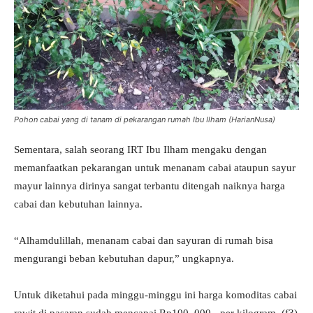
Pohon cabai yang di tanam di pekarangan rumah Ibu Ilham (HarianNusa)
Sementara, salah seorang IRT Ibu Ilham mengaku dengan
memanfaatkan pekarangan untuk menanam cabai ataupun sayur
mayur lainnya dirinya sangat terbantu ditengah naiknya harga
cabai dan kebutuhan lainnya.
“Alhamdulillah, menanam cabai dan sayuran di rumah bisa
mengurangi beban kebutuhan dapur,” ungkapnya.
Untuk diketahui pada minggu-minggu ini harga komoditas cabai
rawit di pasaran sudah mencapai Rp100. 000,- per kilogram. (f3)