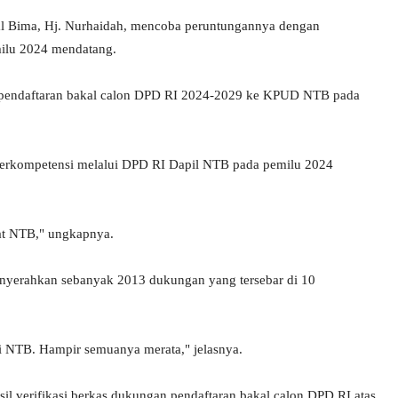
sal Bima, Hj. Nurhaidah, mencoba peruntungannya dengan
milu 2024 mendatang.
n pendaftaran bakal calon DPD RI 2024-2029 ke KPUD NTB pada
 berkompetensi melalui DPD RI Dapil NTB pada pemilu 2024
at NTB," ungkapnya.
enyerahkan sebanyak 2013 dukungan yang tersebar di 10
i NTB. Hampir semuanya merata," jelasnya.
 verifikasi berkas dukungan pendaftaran bakal calon DPD RI atas