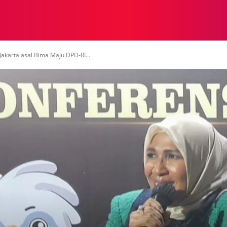
NASIONAL
NASIONAL
NTB
NEWSWIRE
MOR
Jakarta asal Bima Maju DPD-RI...