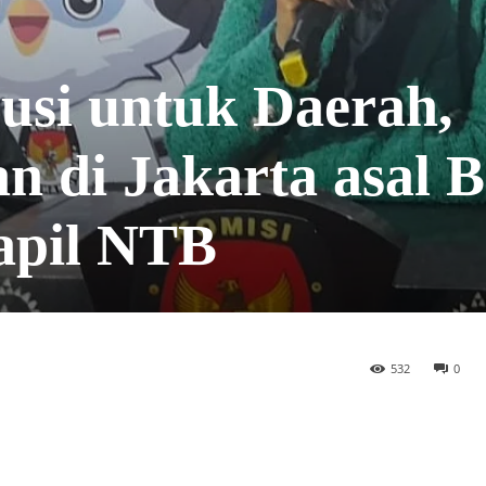
usi untuk Daerah,
n di Jakarta asal 
apil NTB
532
0