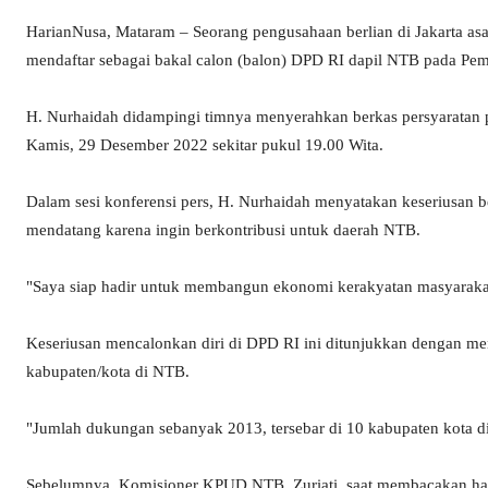
HarianNusa, Mataram – Seorang pengusahaan berlian di Jakarta a
mendaftar sebagai bakal calon (balon) DPD RI dapil NTB pada Pe
H. Nurhaidah didampingi timnya menyerahkan berkas persyarata
Kamis, 29 Desember 2022 sekitar pukul 19.00 Wita.
Dalam sesi konferensi pers, H. Nurhaidah menyatakan keseriusan
mendatang karena ingin berkontribusi untuk daerah NTB.
"Saya siap hadir untuk membangun ekonomi kerakyatan masyarak
Keseriusan mencalonkan diri di DPD RI ini ditunjukkan dengan m
kabupaten/kota di NTB.
"Jumlah dukungan sebanyak 2013, tersebar di 10 kabupaten kota d
Sebelumnya, Komisioner KPUD NTB, Zuriati, saat membacakan hasil