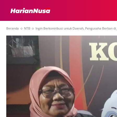
HEADLINE
INTER
Beranda
NTB
Ingin Berkontribusi untuk Daerah, Pengusaha Berlian di 