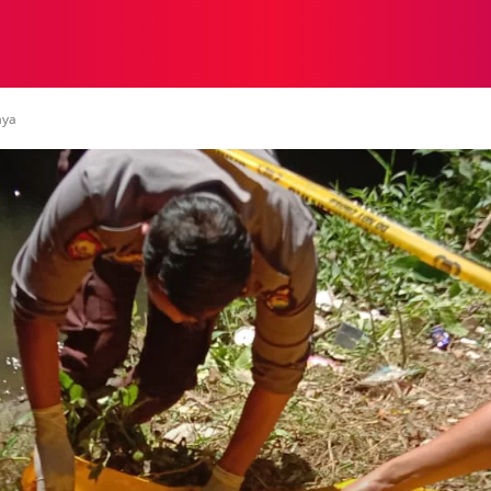
NASIONAL
NASIONAL
NTB
NEWSWIRE
MOR
aya