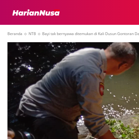
HEADLINE
INTER
Beranda
NTB
Bayi tak bernyawa ditemukan di Kali Dusun Gontoran D