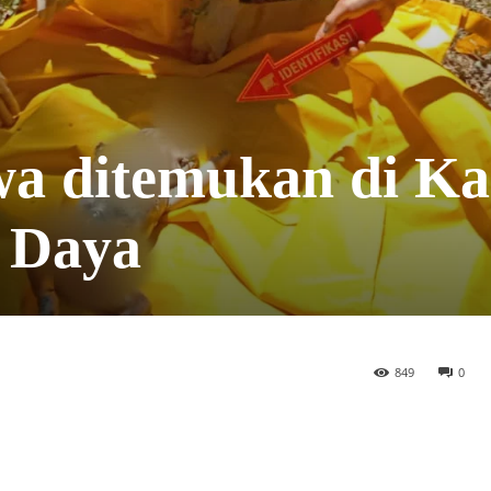
wa ditemukan di Ka
 Daya
849
0