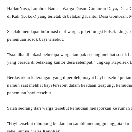
HarianNusa, Lombok Barat – Warga Dusun Gontoran Daya, Desa 
di Kali (Kokok) yang terletak di belakang Kantor Desa Gontoran, M
Setelah mendapat informasi dari warga, piket fungsi Polsek Lingsa
penemuan sosok bayi tersebut.
"Saat tiba di lokasi beberapa warga tampak sedang melihat sosok b
yang berada di belakang kantor desa setempat," ungkap Kapolsek L
Berdasarkan keterangan yang diperoleh, mayat bayi tersebut pertama
namun saat melihat bayi tersebut dalam keadaan terapung, kemudi
penemuan bayi tersebut.
Salah seorang dari warga tersebut kemudian melaporkan ke rumah B
"Bayi tersebut dibopong ke daratan sambil menunggu anggota dari 
sebelumnya," jelas Kapolsek.