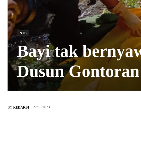
NTB
Bayi tak bernya
Dusun Gontoran
27/06/2023
BY
REDAKSI