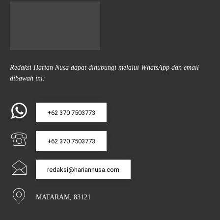
Redaksi Harian Nusa dapat dihubungi melalui WhatsApp dan email
dibawah ini:
+62 370 7503773
+62 370 7503773
redaksi@hariannusa.com
MATARAM, 83121