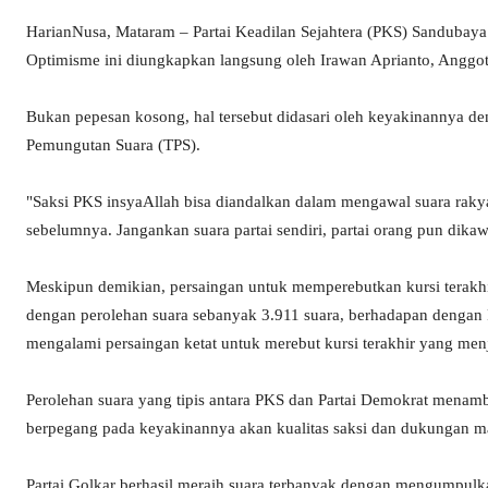
HarianNusa, Mataram – Partai Keadilan Sejahtera (PKS) Sandubaya
Optimisme ini diungkapkan langsung oleh Irawan Aprianto, Anggo
Bukan pepesan kosong, hal tersebut didasari oleh keyakinannya de
Pemungutan Suara (TPS).
"Saksi PKS insyaAllah bisa diandalkan dalam mengawal suara rakyat
sebelumnya. Jangankan suara partai sendiri, partai orang pun dikaw
Meskipun demikian, persaingan untuk memperebutkan kursi terakhi
dengan perolehan suara sebanyak 3.911 suara, berhadapan dengan P
mengalami persaingan ketat untuk merebut kursi terakhir yang menj
Perolehan suara yang tipis antara PKS dan Partai Demokrat menam
berpegang pada keyakinannya akan kualitas saksi dan dukungan m
Partai Golkar berhasil meraih suara terbanyak dengan mengumpul