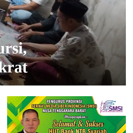
rsi,
krat