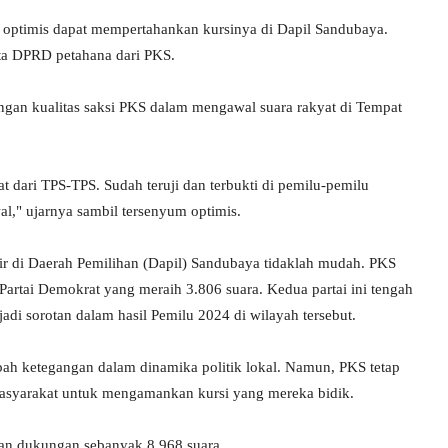
 optimis dapat mempertahankan kursinya di Dapil Sandubaya.
ta DPRD petahana dari PKS.
ngan kualitas saksi PKS dalam mengawal suara rakyat di Tempat
 dari TPS-TPS. Sudah teruji dan terbukti di pemilu-pemilu
al," ujarnya sambil tersenyum optimis.
r di Daerah Pemilihan (Dapil) Sandubaya tidaklah mudah. PKS
artai Demokrat yang meraih 3.806 suara. Kedua partai ini tengah
adi sorotan dalam hasil Pemilu 2024 di wilayah tersebut.
bah ketegangan dalam dinamika politik lokal. Namun, PKS tetap
asyarakat untuk mengamankan kursi yang mereka bidik.
kan dukungan sebanyak 8.968 suara.