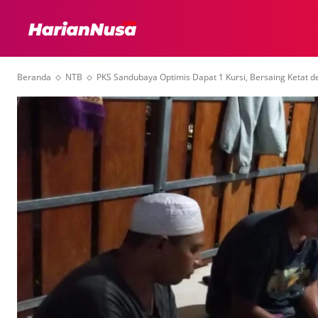
HEADLINE
INTER
Beranda
NTB
PKS Sandubaya Optimis Dapat 1 Kursi, Bersaing Ketat 