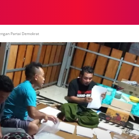
NASIONAL
NASIONAL
NTB
NEWSWIRE
MOR
dengan Partai Demokrat