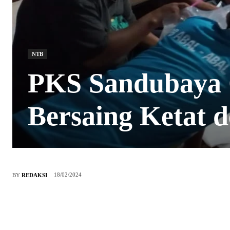
NTB
PKS Sandubaya O
Bersaing Ketat 
18/02/2024
BY
REDAKSI