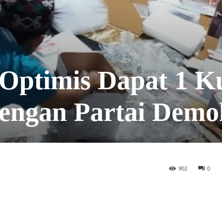
ptimis Dapat 1 Ku
dengan Partai Demo
902
0