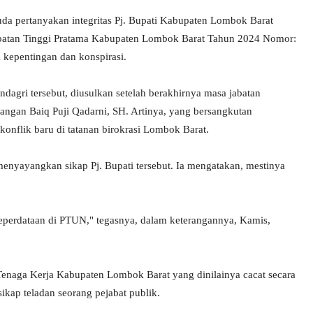
a pertanyakan integritas Pj. Bupati Kabupaten Lombok Barat
Jabatan Tinggi Pratama Kabupaten Lombok Barat Tahun 2024 Nomor:
 kepentingan dan konspirasi.
ndagri tersebut, diusulkan setelah berakhirnya masa jabatan
Pangan Baiq Puji Qadarni, SH. Artinya, yang bersangkutan
 konflik baru di tatanan birokrasi Lombok Barat.
nyayangkan sikap Pj. Bupati tersebut. Ia mengatakan, mestinya
keperdataan di PTUN," tegasnya, dalam keterangannya, Kamis,
Tenaga Kerja Kabupaten Lombok Barat yang dinilainya cacat secara
ikap teladan seorang pejabat publik.