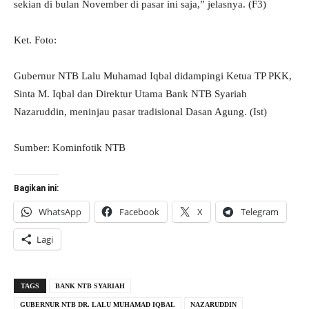
sekian di bulan November di pasar ini saja,” jelasnya. (F3)
Ket. Foto:
Gubernur NTB Lalu Muhamad Iqbal didampingi Ketua TP PKK,
Sinta M. Iqbal dan Direktur Utama Bank NTB Syariah
Nazaruddin, meninjau pasar tradisional Dasan Agung. (Ist)
Sumber: Kominfotik NTB
Bagikan ini:
WhatsApp
Facebook
X
Telegram
Lagi
TAGS
BANK NTB SYARIAH
GUBERNUR NTB DR. LALU MUHAMAD IQBAL
NAZARUDDIN