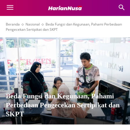
Beranda
Nasional
Beda Fungsi dan Kegunaan, Pahami Perbedaan
Pengecekan Sertipikat dan SKPT
Beda Fungsi dan Kegunaan, Pahami
Perbedaan Pengecekan Sertipikat dan
SKPT