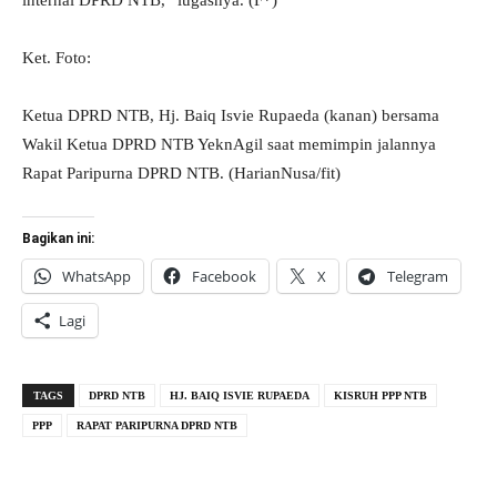
internal DPRD NTB,” lugasnya. (F*)
Ket. Foto:
Ketua DPRD NTB, Hj. Baiq Isvie Rupaeda (kanan) bersama
Wakil Ketua DPRD NTB YeknAgil saat memimpin jalannya
Rapat Paripurna DPRD NTB. (HarianNusa/fit)
Bagikan ini:
WhatsApp
Facebook
X
Telegram
Lagi
TAGS
DPRD NTB
HJ. BAIQ ISVIE RUPAEDA
KISRUH PPP NTB
PPP
RAPAT PARIPURNA DPRD NTB