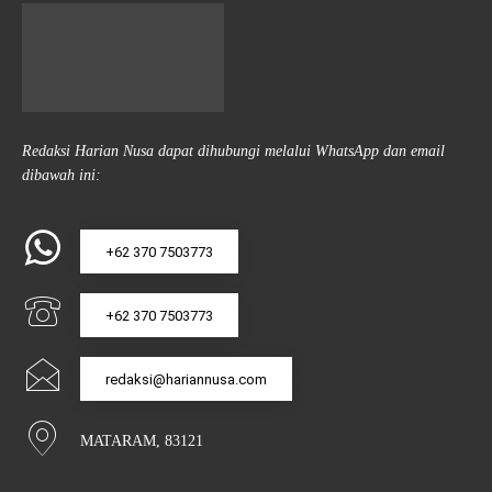
Redaksi Harian Nusa dapat dihubungi melalui WhatsApp dan email
dibawah ini:
+62 370 7503773
+62 370 7503773
redaksi@hariannusa.com
MATARAM, 83121