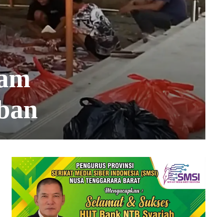
ram
ban