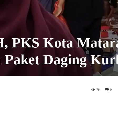
 H, PKS Kota Mata
n Paket Daging Kur
76
0