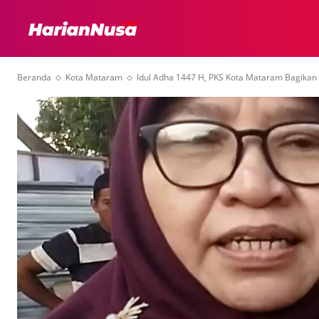
HEADLINE
INTER
Beranda
Kota Mataram
Idul Adha 1447 H, PKS Kota Mataram Bagikan