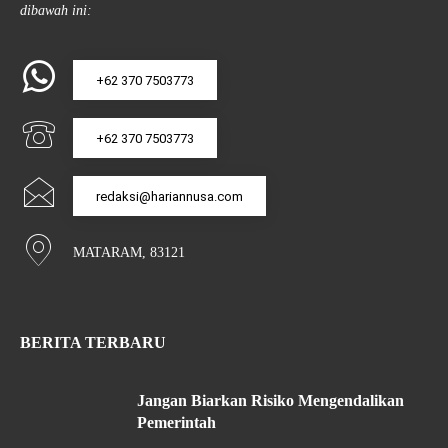
dibawah ini:
+62 370 7503773
+62 370 7503773
redaksi@hariannusa.com
MATARAM, 83121
BERITA TERBARU
Jangan Biarkan Risiko Mengendalikan
Pemerintah