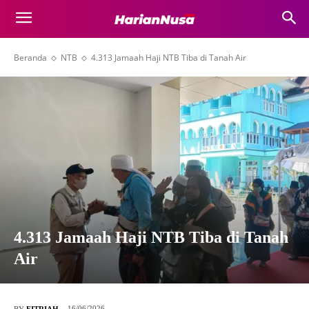
Beranda
NTB
4.313 Jamaah Haji NTB Tiba di Tanah Air
4.313 Jamaah Haji NTB Tiba di Tanah
Air
16/06/2026
BY
FITRIAH