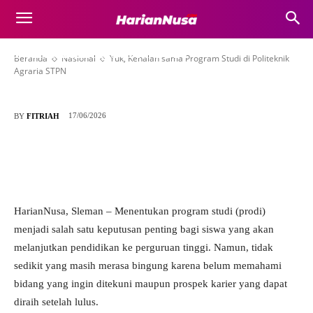
Yuk, Kenalan sama Program Studi di
Politeknik Agraria STPN
Beranda
Nasional
Yuk, Kenalan sama Program Studi di Politeknik
Agraria STPN
17/06/2026
BY
FITRIAH
HarianNusa, Sleman – Menentukan program studi (prodi)
menjadi salah satu keputusan penting bagi siswa yang akan
melanjutkan pendidikan ke perguruan tinggi. Namun, tidak
sedikit yang masih merasa bingung karena belum memahami
bidang yang ingin ditekuni maupun prospek karier yang dapat
diraih setelah lulus.