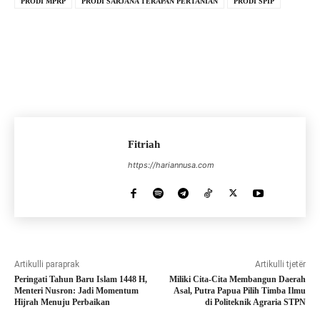
PRODI MPRP
PRODI SARJANA TERAPAN PERTANIAN
PRODI SPIP
Fitriah
https://hariannusa.com
Artikulli paraprak
Artikulli tjetër
Peringati Tahun Baru Islam 1448 H,
Miliki Cita-Cita Membangun Daerah
Menteri Nusron: Jadi Momentum
Asal, Putra Papua Pilih Timba Ilmu
Hijrah Menuju Perbaikan
di Politeknik Agraria STPN