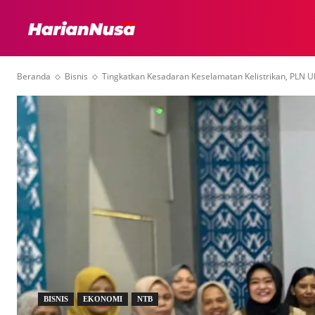
HEADLINE
INTER
Beranda
Bisnis
Tingkatkan Kesadaran Keselamatan Kelistrikan, PLN U
BISNIS
EKONOMI
NTB