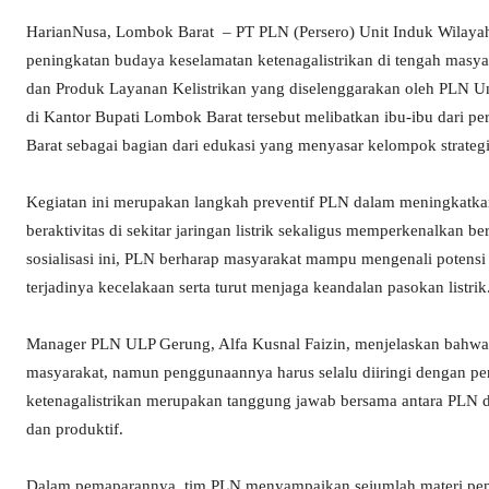
HarianNusa, Lombok Barat – PT PLN (Persero) Unit Induk Wilay
peningkatan budaya keselamatan ketenagalistrikan di tengah masyar
dan Produk Layanan Kelistrikan yang diselenggarakan oleh PLN U
di Kantor Bupati Lombok Barat tersebut melibatkan ibu-ibu dari p
Barat sebagai bagian dari edukasi yang menyasar kelompok strategi
Kegiatan ini merupakan langkah preventif PLN dalam meningkatk
beraktivitas di sekitar jaringan listrik sekaligus memperkenalkan 
sosialisasi ini, PLN berharap masyarakat mampu mengenali potensi 
terjadinya kecelakaan serta turut menjaga keandalan pasokan listrik
Manager PLN ULP Gerung, Alfa Kusnal Faizin, menjelaskan bahwa 
masyarakat, namun penggunaannya harus selalu diiringi dengan p
ketenagalistrikan merupakan tanggung jawab bersama antara PLN d
dan produktif.
Dalam pemaparannya, tim PLN menyampaikan sejumlah materi pentin