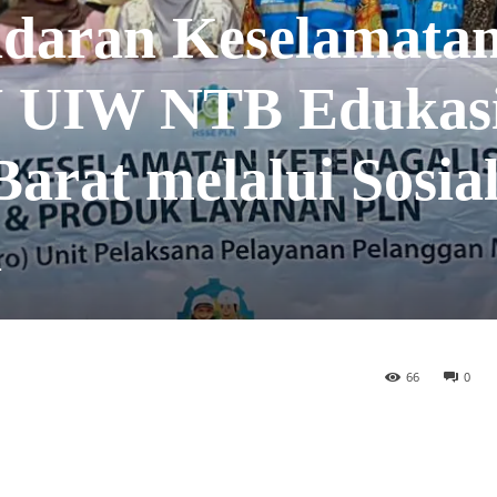
adaran Keselamata
LN UIW NTB Edukas
rat melalui Sosial
i
66
0