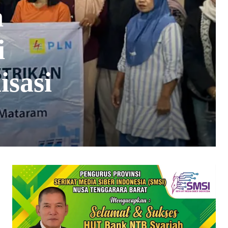
n
i
isasi