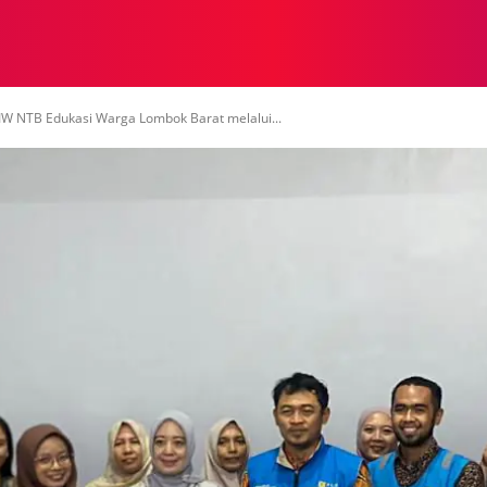
NASIONAL
NASIONAL
NTB
NEWSWIRE
MOR
IW NTB Edukasi Warga Lombok Barat melalui...