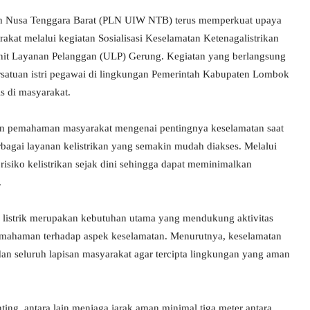
ah Nusa Tenggara Barat (PLN UIW NTB) terus memperkuat upaya
akat melalui kegiatan Sosialisasi Keselamatan Ketenagalistrikan
nit Layanan Pelanggan (ULP) Gerung. Kegiatan yang berlangsung
ersatuan istri pegawai di lingkungan Pemerintah Kabupaten Lombok
s di masyarakat.
an pemahaman masyarakat mengenai pentingnya keselamatan saat
berbagai layanan kelistrikan yang semakin mudah diakses. Melalui
risiko kelistrikan sejak dini sehingga dapat meminimalkan
.
listrik merupakan kebutuhan utama yang mendukung aktivitas
emahaman terhadap aspek keselamatan. Menurutnya, keselamatan
an seluruh lapisan masyarakat agar tercipta lingkungan yang aman
g, antara lain menjaga jarak aman minimal tiga meter antara