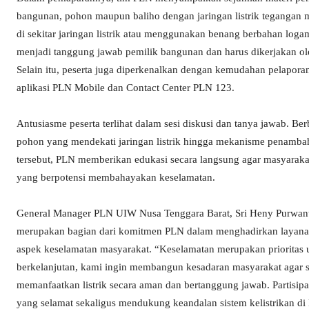
bangunan, pohon maupun baliho dengan jaringan listrik tegangan
di sekitar jaringan listrik atau menggunakan benang berbahan logam
menjadi tanggung jawab pemilik bangunan dan harus dikerjakan oleh
Selain itu, peserta juga diperkenalkan dengan kemudahan pelapora
aplikasi PLN Mobile dan Contact Center PLN 123.
Antusiasme peserta terlihat dalam sesi diskusi dan tanya jawab. B
pohon yang mendekati jaringan listrik hingga mekanisme penambaha
tersebut, PLN memberikan edukasi secara langsung agar masyarak
yang berpotensi membahayakan keselamatan.
General Manager PLN UIW Nusa Tenggara Barat, Sri Heny Purwanti
merupakan bagian dari komitmen PLN dalam menghadirkan layanan 
aspek keselamatan masyarakat. “Keselamatan merupakan prioritas u
berkelanjutan, kami ingin membangun kesadaran masyarakat agar se
memanfaatkan listrik secara aman dan bertanggung jawab. Partisip
yang selamat sekaligus mendukung keandalan sistem kelistrikan di 