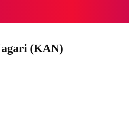
NASIONAL
NASIONAL
NTB
NEWSWIRE
MOR
Nagari (KAN)