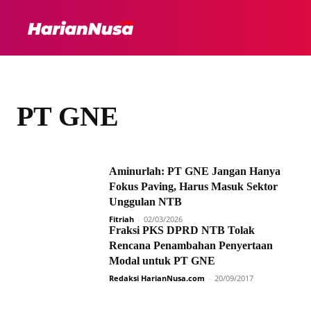
HEADLINE
INTER
PT GNE
Aminurlah: PT GNE Jangan Hanya
Fokus Paving, Harus Masuk Sektor
Unggulan NTB
Fitriah
-
02/03/2026
Fraksi PKS DPRD NTB Tolak
Rencana Penambahan Penyertaan
Modal untuk PT GNE
Redaksi HarianNusa.com
-
20/09/2017