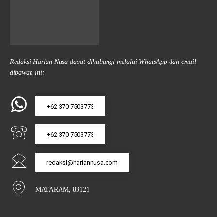
Redaksi Harian Nusa dapat dihubungi melalui WhatsApp dan email
dibawah ini:
+62 370 7503773
+62 370 7503773
redaksi@hariannusa.com
MATARAM, 83121