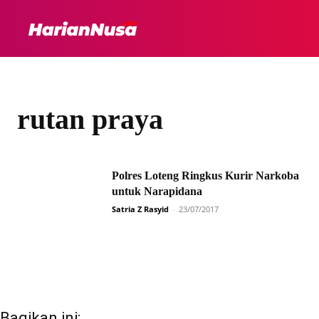
HEADLINE
INTER
rutan praya
Polres Loteng Ringkus Kurir Narkoba
untuk Narapidana
Satria Z Rasyid
-
23/07/2017
Bagikan ini: