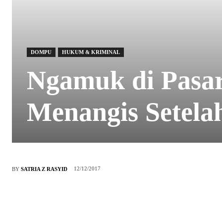
DOMPU
HUKUM & KRIMINAL
Ngamuk di Pasar
Menangis Setelah
12/12/2017
BY
SATRIA Z RASYID