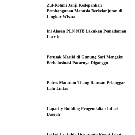
Zul-Rohmi Janji Kedepankan
Pembangunan Manusia Berkelanjutan di
Lingkar Wisata
Ini Alasan PLN NTB Lakukan Pemadaman
Listrik
Perusak Masjid di Gunung Sari Mengaku
Berhalusinasi Pacarnya Diganggu
Polres Mataram Tilang Ratusan Pelanggar
Lalu Lintas
Capacity Building Pengendalian Inflasi
Daerah
Letkol Czi Eddy Oswaronto Resmi Jabat