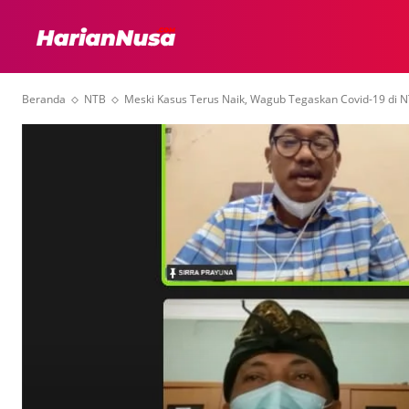
HEADLINE
INTER
Beranda
NTB
Meski Kasus Terus Naik, Wagub Tegaskan Covid-19 di N