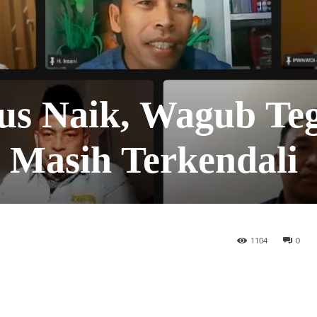
us Naik, Wagub Te
 Masih Terkendali
1104
0