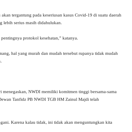
akan tergantung pada keseriusan kasus Covid-19 di suatu daerah
ng lebih serius masih didahulukan.
h pentingnya protokol kesehatan,” katanya.
mang, hal yang murah dan mudah tersebut rupanya tidak mudah
.
kri menegaskan, NWDI memiliki komitmen tinggi bersama-sama
 Dewan Tanfidz PB NWDI TGB HM Zainul Majdi telah
ngani. Karena kalau tidak, ini tidak akan menguntungkan kita