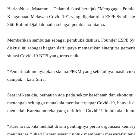
HarianNusa, Mataram – Dalam diskusi bertajuk "Menggagas Pondok 
Keagamaan Melawan Covid-19", yang digelar oleh ESPE Syndicate 
Sitti Rohmi Djalilah hadir sebagai pembicara utama.
Memberikan sambutan sebagai pembuka diskusi, Founder ESPE Sy
diskusi ini sebagai bagian dari upaya memastikan sinergitas peme
situasi Covid-19 NTB yang terus naik.
“Pemerintah menyiapkan skema PPKM yang sebetulnya masih cukup
dampak,” kata Sirra.
Saat ini kata dia, perhatian ada pada sektor kesehatan dan ekono
menengah sehingga manakala mereka terpapar Covid-19, banyak dia
memadai. Karena mereka yang terinfeksi Covid-19 butuh alat, butu
“Karena itu, kita melihat di sini pentingnya peran organsiasi kem
menggagas “Jihad Kemanusiaan” untuk membantu masyarakat terutam