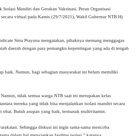
Isolasi Mandiri dan Gerakan Vaksinasi. Peran Organisasi
secara virtual pada Kamis (29/7/2021), Wakil Gubernur NTB Hj
ndicate Sirra Prayuna mengatakan, pihaknya memang menggagas
rintah daerah dengan para pemangku kepentingan yang ada di tengah
 baik. Namun, bagi sebagian masyarakat ini belum memiliki
mi. Namun, tidak semua warga NTB saat ini merupakan kelas
ntara mereka yang tidak bisa menjalankan isolasi mandiri secara
h obat. Butuh asupan yang baik, termasuk multivitamin.
asyarakatan. Sehingga diskusi ini ingin sama-sama mencoba
a dalam hal menyiapkan fasilitas isolasi,” katanya.