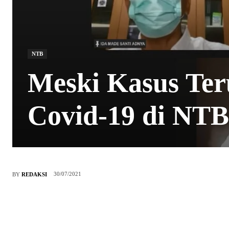
NTB
Meski Kasus Ter
Covid-19 di NTB
30/07/2021
BY
REDAKSI