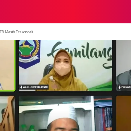
NASIONAL
NASIONAL
NTB
NEWSWIRE
MOR
TB Masih Terkendali