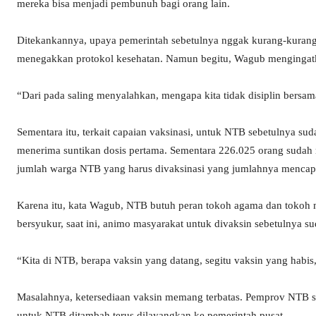
mereka bisa menjadi pembunuh bagi orang lain.
Ditekankannya, upaya pemerintah sebetulnya nggak kurang-kurang
menegakkan protokol kesehatan. Namun begitu, Wagub mengingatka
“Dari pada saling menyalahkan, mengapa kita tidak disiplin bersa
Sementara itu, terkait capaian vaksinasi, untuk NTB sebetulnya sud
menerima suntikan dosis pertama. Sementara 226.025 orang sudah
jumlah warga NTB yang harus divaksinasi yang jumlahnya mencapai
Karena itu, kata Wagub, NTB butuh peran tokoh agama dan tokoh
bersyukur, saat ini, animo masyarakat untuk divaksin sebetulnya su
“Kita di NTB, berapa vaksin yang datang, segitu vaksin yang habi
Masalahnya, ketersediaan vaksin memang terbatas. Pemprov NTB s
untuk NTB ditambah terus dilayangkan ke pemerintah pusat.