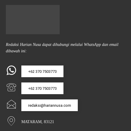
Redaksi Harian Nusa dapat dihubungi melalui WhatsApp dan email
dibawah ini:
+62 370 7503773
+62 370 7503773
redaksi@hariannusa.com
MATARAM, 83121