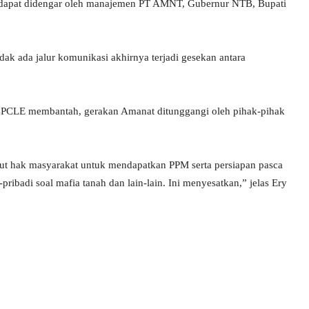
n dapat didengar oleh manajemen PT AMNT, Gubernur NTB, Bupati
ak ada jalur komunikasi akhirnya terjadi gesekan antara
CPCLE membantah, gerakan Amanat ditunggangi oleh pihak-pihak
ntut hak masyarakat untuk mendapatkan PPM serta persiapan pasca
ribadi soal mafia tanah dan lain-lain. Ini menyesatkan,” jelas Ery