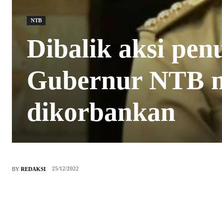
NTB
Dibalik aksi p
Gubernur NTB m
dikorbankan
25/12/2022
BY
REDAKSI