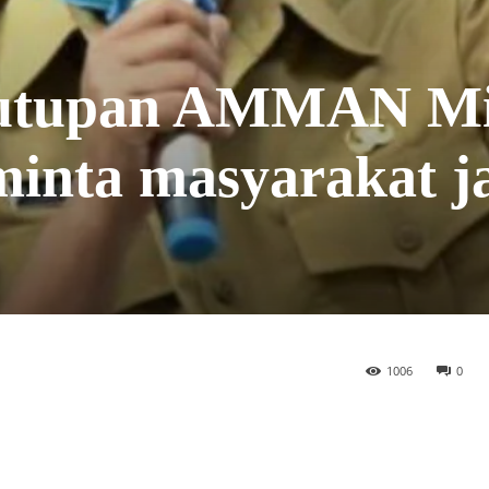
enutupan AMMAN Mi
inta masyarakat j
1006
0