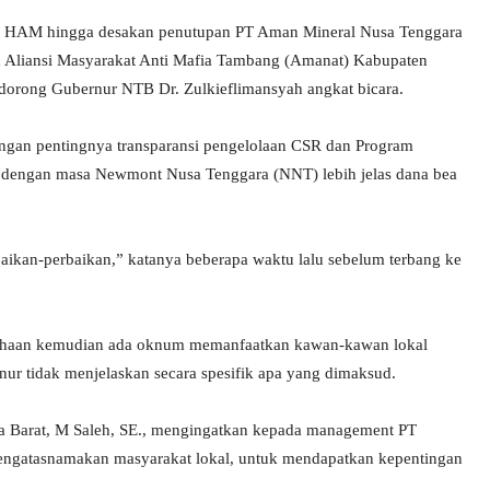
aran HAM hingga desakan penutupan PT Aman Mineral Nusa Tenggara
 Aliansi Masyarakat Anti Mafia Tambang (Amanat) Kabupaten
ndorong Gubernur NTB Dr. Zulkieflimansyah angkat bicara.
engan pentingnya transparansi pengelolaan CSR dan Program
engan masa Newmont Nusa Tenggara (NNT) lebih jelas dana bea
kan-perbaikan,” katanya beberapa waktu lalu sebelum terbang ke
usahaan kemudian ada oknum memanfaatkan kawan-kawan lokal
nur tidak menjelaskan secara spesifik apa yang dimaksud.
Barat, M Saleh, SE., mengingatkan kepada management PT
mengatasnamakan masyarakat lokal, untuk mendapatkan kepentingan