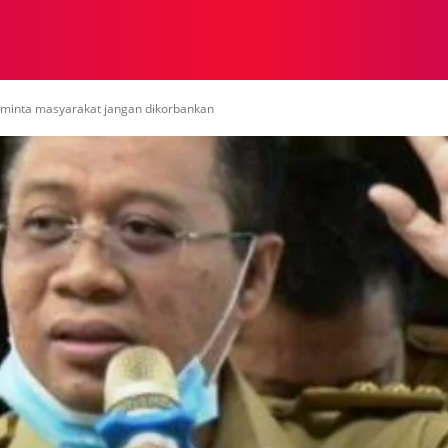
NASIONAL
NASIONAL
NTB
NEWSWIRE
MOR
minta masyarakat jangan dikorbankan