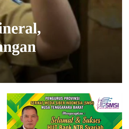
neral,
angan