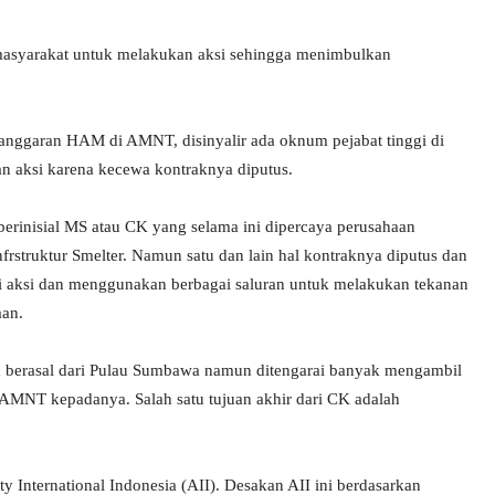
t masyarakat untuk melakukan aksi sehingga menimbulkan
pelanggaran HAM di AMNT, disinyalir ada oknum pejabat tinggi di
tan aksi karena kecewa kontraknya diputus.
berinisial MS atau CK yang selama ini dipercaya perusahaan
truktur Smelter. Namun satu dan lain hal kontraknya diputus dan
 aksi dan menggunakan berbagai saluran untuk melakukan tekanan
an.
h berasal dari Pulau Sumbawa namun ditengarai banyak mengambil
 AMNT kepadanya. Salah satu tujuan akhir dari CK adalah
nternational Indonesia (AII). Desakan AII ini berdasarkan