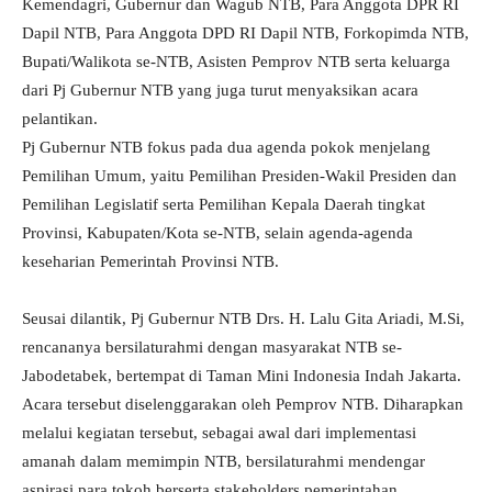
Kemendagri, Gubernur dan Wagub NTB, Para Anggota DPR RI
Dapil NTB, Para Anggota DPD RI Dapil NTB, Forkopimda NTB,
Bupati/Walikota se-NTB, Asisten Pemprov NTB serta keluarga
dari Pj Gubernur NTB yang juga turut menyaksikan acara
pelantikan.
Pj Gubernur NTB fokus pada dua agenda pokok menjelang
Pemilihan Umum, yaitu Pemilihan Presiden-Wakil Presiden dan
Pemilihan Legislatif serta Pemilihan Kepala Daerah tingkat
Provinsi, Kabupaten/Kota se-NTB, selain agenda-agenda
keseharian Pemerintah Provinsi NTB.
Seusai dilantik, Pj Gubernur NTB Drs. H. Lalu Gita Ariadi, M.Si,
rencananya bersilaturahmi dengan masyarakat NTB se-
Jabodetabek, bertempat di Taman Mini Indonesia Indah Jakarta.
Acara tersebut diselenggarakan oleh Pemprov NTB. Diharapkan
melalui kegiatan tersebut, sebagai awal dari implementasi
amanah dalam memimpin NTB, bersilaturahmi mendengar
aspirasi para tokoh berserta stakeholders pemerintahan.