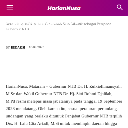
Lalu Gita Ariadi Siap Dilantik sebagai
Penjabat Gubernur NTB
Beranda
NTB
Lalu Gita Ariadi Siap Dilantik sebagai Penjabat
Gubernur NTB
18/09/2023
BY
REDAKSI
HarianNusa, Mataram – Gubernur NTB Dr. H. Zulkieflimansyah,
M.Sc dan Wakil Gubernur NTB Dr. Hj. Sitti Rohmi Djalilah,
M.Pd resmi melepas masa jabatannya pada tanggal 19 September
2023 mendatang. Oleh karena itu, sesuai peraturan perundang-
undangan yang berlaku ditunjuk Penjabat Gubernur NTB terpilih
Drs. H. Lalu Gita Ariadi, M.Si untuk memimpin daerah hingga