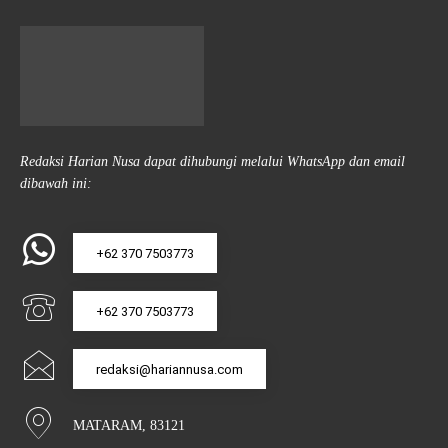
Redaksi Harian Nusa dapat dihubungi melalui WhatsApp dan email
dibawah ini:
+62 370 7503773
+62 370 7503773
redaksi@hariannusa.com
MATARAM, 83121