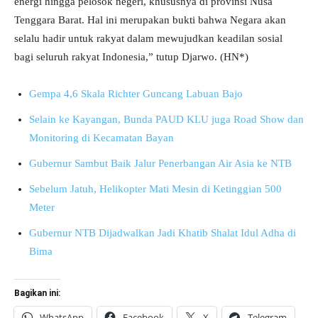
energi hingga pelosok negeri, khususnya di provinsi Nusa
Tenggara Barat. Hal ini merupakan bukti bahwa Negara akan
selalu hadir untuk rakyat dalam mewujudkan keadilan sosial
bagi seluruh rakyat Indonesia,” tutup Djarwo. (HN*)
Gempa 4,6 Skala Richter Guncang Labuan Bajo
Selain ke Kayangan, Bunda PAUD KLU juga Road Show dan
Monitoring di Kecamatan Bayan
Gubernur Sambut Baik Jalur Penerbangan Air Asia ke NTB
Sebelum Jatuh, Helikopter Mati Mesin di Ketinggian 500
Meter
Gubernur NTB Dijadwalkan Jadi Khatib Shalat Idul Adha di
Bima
Bagikan ini:
WhatsApp
Facebook
X
Telegram