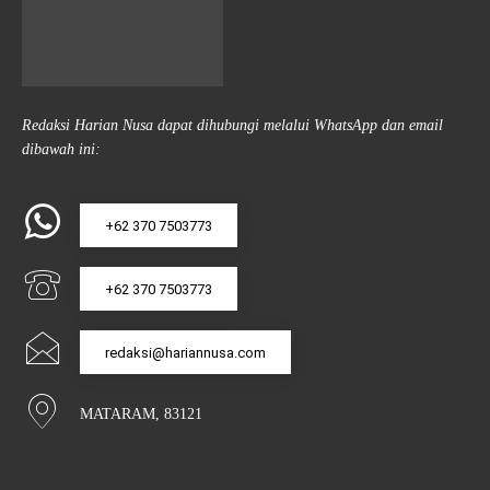
Redaksi Harian Nusa dapat dihubungi melalui WhatsApp dan email
dibawah ini:
+62 370 7503773
+62 370 7503773
redaksi@hariannusa.com
MATARAM, 83121