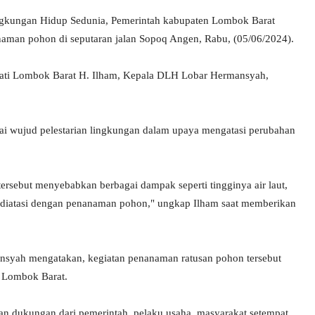
ngkungan Hidup Sedunia, Pemerintah kabupaten Lombok Barat
aman pohon di seputaran jalan Sopoq Angen, Rabu, (05/06/2024).
upati Lombok Barat H. Ilham, Kepala DLH Lobar Hermansyah,
ai wujud pelestarian lingkungan dalam upaya mengatasi perubahan
rsebut menyebabkan berbagai dampak seperti tingginya air laut,
uk diatasi dengan penanaman pohon," ungkap Ilham saat memberikan
syah mengatakan, kegiatan penanaman ratusan pohon tersebut
i Lombok Barat.
an dukungan dari pemerintah, pelaku usaha, masyarakat setempat