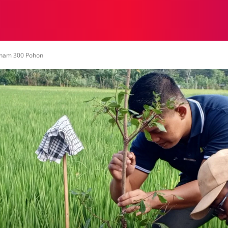
NASIONAL
NASIONAL
NTB
NEWSWIRE
MOR
Tanam 300 Pohon