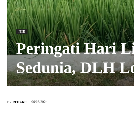
NTB
Peringati Hari 
Sedunia, DLH L
06/06/2024
BY
REDAKSI