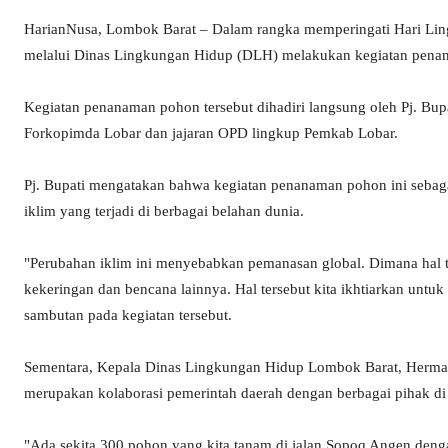
HarianNusa, Lombok Barat – Dalam rangka memperingati Hari Li
melalui Dinas Lingkungan Hidup (DLH) melakukan kegiatan penan
Kegiatan penanaman pohon tersebut dihadiri langsung oleh Pj. B
Forkopimda Lobar dan jajaran OPD lingkup Pemkab Lobar.
Pj. Bupati mengatakan bahwa kegiatan penanaman pohon ini sebag
iklim yang terjadi di berbagai belahan dunia.
"Perubahan iklim ini menyebabkan pemanasan global. Dimana hal te
kekeringan dan bencana lainnya. Hal tersebut kita ikhtiarkan unt
sambutan pada kegiatan tersebut.
Sementara, Kepala Dinas Lingkungan Hidup Lombok Barat, Herman
merupakan kolaborasi pemerintah daerah dengan berbagai pihak d
"Ada sekita 300 pohon yang kita tanam di jalan Sopoq Angen deng