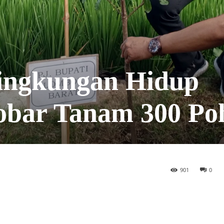
Lingkungan Hidup
obar Tanam 300 Po
901
0