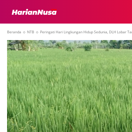
HEADLINE
INTER
Beranda
NTB
Peringati Hari Lingkungan Hidup Sedunia, DLH Lobar 