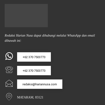
Redaksi Harian Nusa dapat dihubungi melalui WhatsApp dan email
dibawah ini:
+62 370 7503773
+62 370 7503773
redaksi@hariannusa.com
MATARAM, 83121