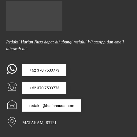
Redaksi Harian Nusa dapat dihubungi melalui WhatsApp dan email
dibawah ini:
+62 370 7503773
+62 370 7503773
redaksi@hariannusa.com
MATARAM, 83121