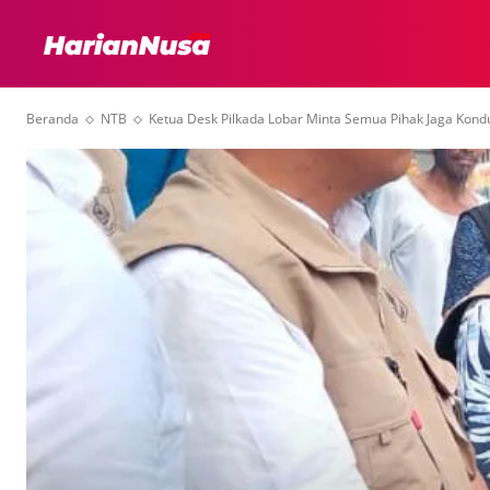
HEADLINE
INTER
Beranda
NTB
Ketua Desk Pilkada Lobar Minta Semua Pihak Jaga Kondu