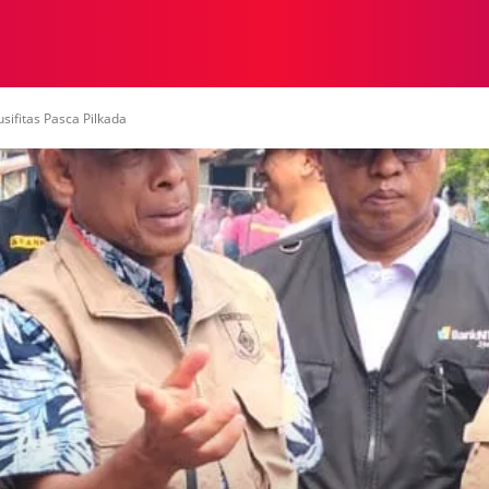
NASIONAL
NASIONAL
NTB
NEWSWIRE
MOR
sifitas Pasca Pilkada