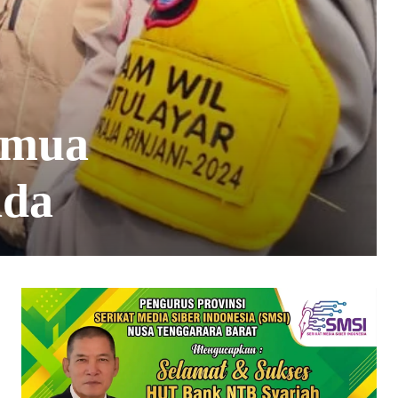
emua
ada