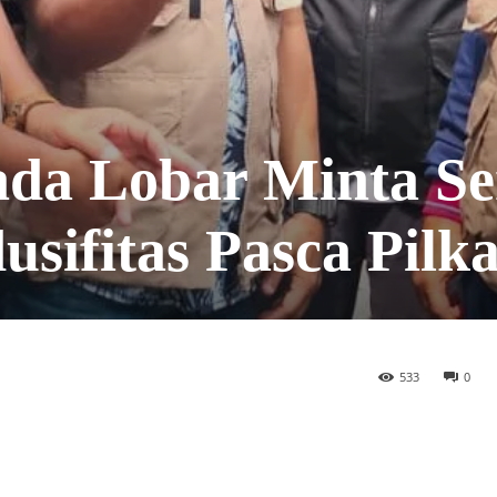
ada Lobar Minta S
sifitas Pasca Pilk
533
0