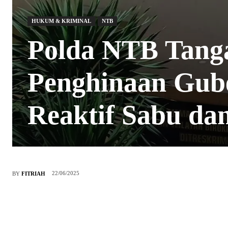
HUKUM & KRIMINAL
NTB
Polda NTB Tang
Penghinaan Gub
Reaktif Sabu da
22/06/2025
BY
FITRIAH