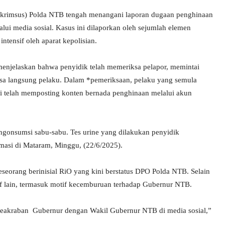
eskrimsus) Polda NTB tengah menangani laporan dugaan penghinaan
ui media sosial. Kasus ini dilaporkan oleh sejumlah elemen
ntensif oleh aparat kepolisian.
menjelaskan bahwa penyidik telah memeriksa pelapor, memintai
iksa langsung pelaku. Dalam *pemeriksaan, pelaku yang semula
 telah memposting konten bernada penghinaan melalui akun
gonsumsi sabu-sabu. Tes urine yang dilakukan penyidik
rmasi di Mataram, Minggu, (22/6/2025).
seorang berinisial RiO yang kini berstatus DPO Polda NTB. Selain
f lain, termasuk motif kecemburuan terhadap Gubernur NTB.
keakraban Gubernur dengan Wakil Gubernur NTB di media sosial,”