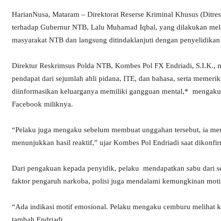
HarianNusa, Mataram – Direktorat Reserse Kriminal Khusus (Ditr
terhadap Gubernur NTB, Lalu Muhamad Iqbal, yang dilakukan melal
masyarakat NTB dan langsung ditindaklanjuti dengan penyelidikan i
Direktur Reskrimsus Polda NTB, Kombes Pol FX Endriadi, S.I.K., 
pendapat dari sejumlah ahli pidana, ITE, dan bahasa, serta memer
diinformasikan keluarganya memiliki gangguan mental,* mengakui
Facebook miliknya.
“Pelaku juga mengaku sebelum membuat unggahan tersebut, ia men
menunjukkan hasil reaktif,” ujar Kombes Pol Endriadi saat dikonfi
Dari pengakuan kepada penyidik, pelaku mendapatkan sabu dari se
faktor pengaruh narkoba, polisi juga mendalami kemungkinan moti
“Ada indikasi motif emosional. Pelaku mengaku cemburu melihat 
tambah Endriadi.