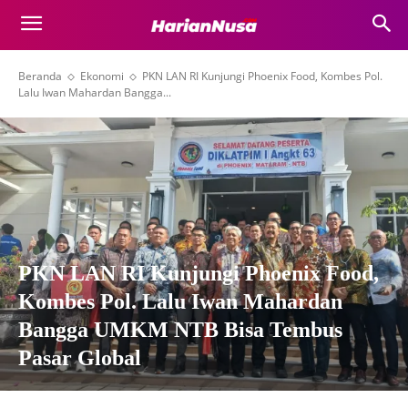
Beranda
Ekonomi
PKN LAN RI Kunjungi Phoenix Food, Kombes Pol.
Lalu Iwan Mahardan Bangga...
PKN LAN RI Kunjungi Phoenix Food,
Kombes Pol. Lalu Iwan Mahardan
Bangga UMKM NTB Bisa Tembus
Pasar Global