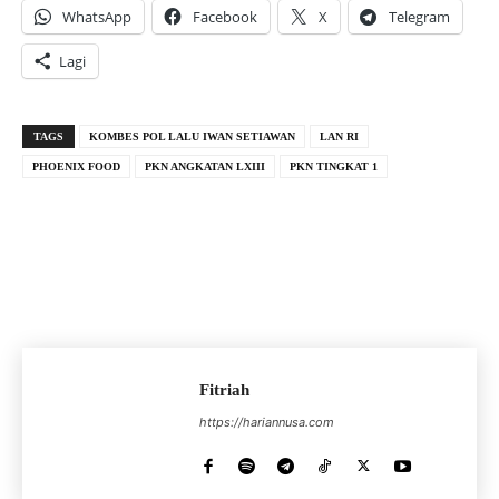
WhatsApp
Facebook
X
Telegram
Lagi
TAGS
KOMBES POL LALU IWAN SETIAWAN
LAN RI
PHOENIX FOOD
PKN ANGKATAN LXIII
PKN TINGKAT 1
Fitriah
https://hariannusa.com